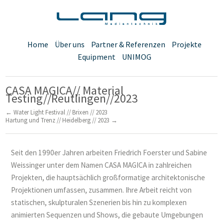
Home
Über uns
Partner & Referenzen
Projekte
Equipment
UNIMOG
CASA MAGICA// Material
Testing//Reutlingen//2023
← Water Light Festival // Brixen // 2023
Hartung und Trenz // Heidelberg // 2023 →
Seit den 1990er Jahren arbeiten Friedrich Foerster und Sabine
Weissinger unter dem Namen CASA MAGICA in zahlreichen
Projekten, die hauptsächlich großformatige architektonische
Projektionen umfassen, zusammen. Ihre Arbeit reicht von
statischen, skulpturalen Szenerien bis hin zu komplexen
animierten Sequenzen und Shows, die gebaute Umgebungen